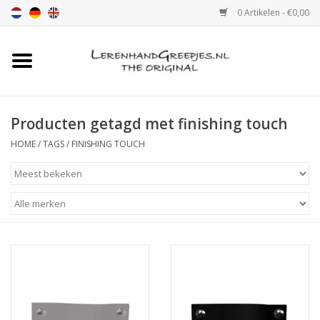
0 Artikelen - €0,00
Home
Leren handgreep
Producten getagd met finishing touch
HOME
/
TAGS
/
FINISHING TOUCH
Leren hand greepjes met print
Luxe leren plankendragers
verstelbaar
Leren handgreep XSmall 2cm
Kleur monster