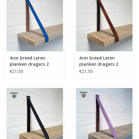
4cm breed Leren
4cm breed Leren
planken dragers 2
planken dragers 2
stuks cobalt
stuks bruin
€21,50
€21,50