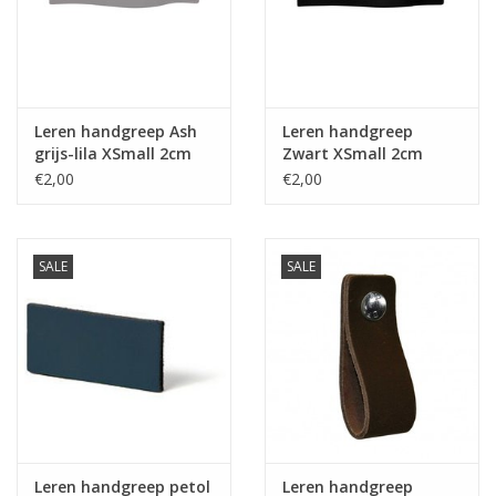
Leren plankendragers
Leren handgreep Ash
Leren handgreep
grijs-lila XSmall 2cm
Zwart XSmall 2cm
breed
breed
€2,00
€2,00
SALE
SALE
Leren handgreep petol
Leren handgreep