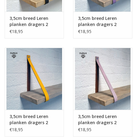
3,5cm breed Leren
3,5cm breed Leren
planken dragers 2
planken dragers 2
stuks navy donker
stuks lavendel
€18,95
€18,95
blauw gevlamd
3,5cm breed Leren
3,5cm breed Leren
planken dragers 2
planken dragers 2
stuks geel
stuks dawn
€18,95
€18,95