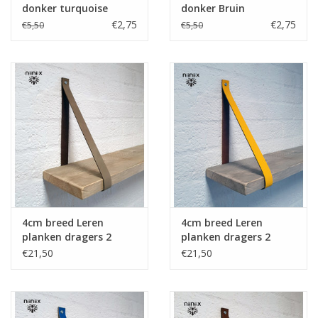
donker turquoise
donker Bruin
€2,75
€2,75
€5,50
€5,50
4cm breed Leren
4cm breed Leren
planken dragers 2
planken dragers 2
stuks taupe
stuks geel
€21,50
€21,50