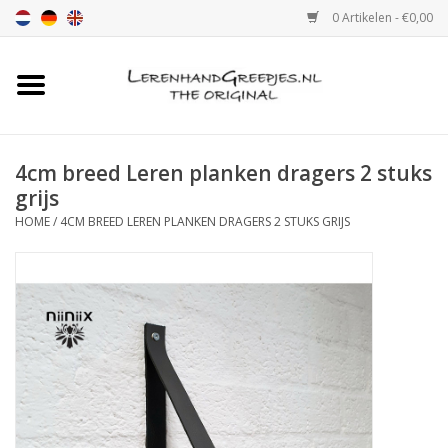
0 Artikelen - €0,00
Home
Leren handgreep
4cm breed Leren planken dragers 2 stuks
grijs
Leren hand greepjes met print
HOME
/
4CM BREED LEREN PLANKEN DRAGERS 2 STUKS GRIJS
Luxe leren plankendragers
verstelbaar
Leren handgreep XSmall 2cm
Kleur monster