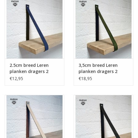
2.5cm breed Leren
3,5cm breed Leren
planken dragers 2
planken dragers 2
stuks blauw
stuks khaki
€12,95
€18,95