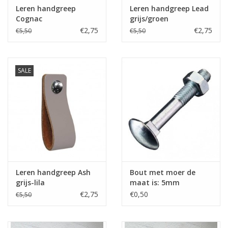
Leren handgreep
Leren handgreep Lead
Cognac
grijs/groen
€2,75
€2,75
€5,50
€5,50
SALE
Leren handgreep Ash
Bout met moer de
grijs-lila
maat is: 5mm
doorsnede x 30mm
€2,75
€0,50
€5,50
(3cm) lengte