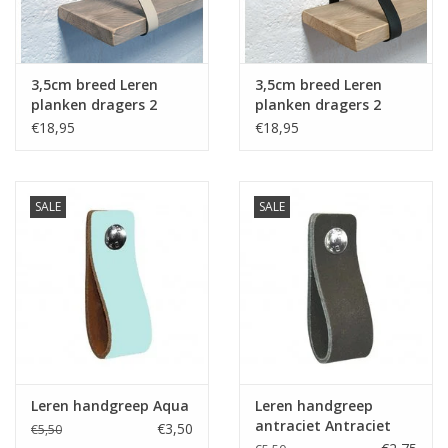
3,5cm breed Leren
3,5cm breed Leren
planken dragers 2
planken dragers 2
stuks creme
stuks antraciet
€18,95
€18,95
SALE
SALE
Leren handgreep Aqua
Leren handgreep
antraciet Antraciet
€3,50
€5,50