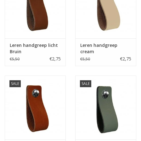
Leren plankendragers
Leren handgreep licht
Leren handgreep
Bruin
cream
€2,75
€2,75
€5,50
€5,50
SALE
SALE