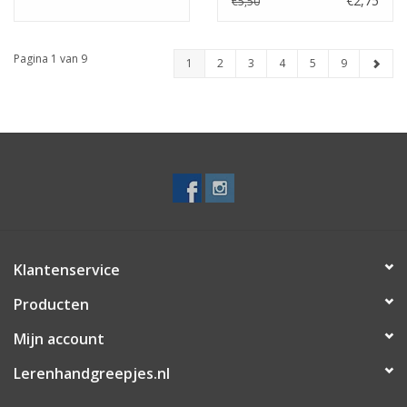
€2,75
€5,50
Pagina 1 van 9
1
2
3
4
5
9
Klantenservice
Producten
Mijn account
Lerenhandgreepjes.nl