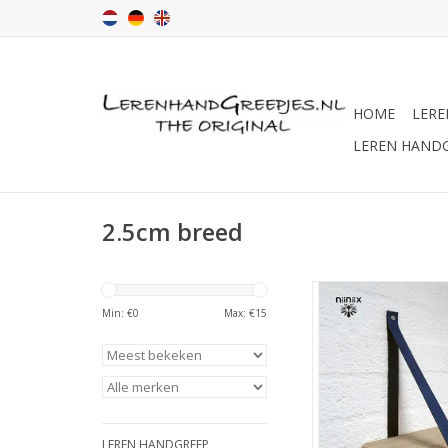
HOME
LERE
LEREN HAND
2.5cm breed
Lerenhandgreepj
origineel rechtstre
Min: €
0
Max: €
15
makers
TOEVOEGEN AAN WI
LEREN HANDGREEP