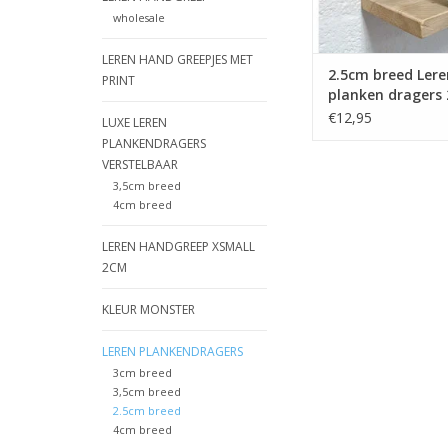
wholesale
LEREN HAND GREEPJES MET
2.5cm breed Lere
PRINT
planken dragers 
blauw
€12,95
LUXE LEREN
PLANKENDRAGERS
VERSTELBAAR
3,5cm breed
4cm breed
LEREN HANDGREEP XSMALL
2CM
KLEUR MONSTER
LEREN PLANKENDRAGERS
3cm breed
3,5cm breed
2.5cm breed
4cm breed