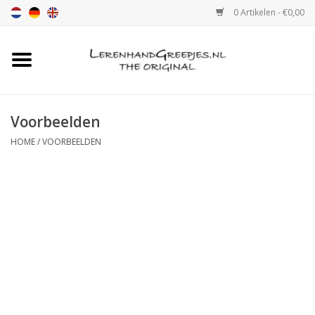
0 Artikelen - €0,00
Home
Leren handgreep
Voorbeelden
HOME
/
VOORBEELDEN
Leren hand greepjes met print
Luxe leren plankendragers
verstelbaar
Leren handgreep XSmall 2cm
Kleur monster