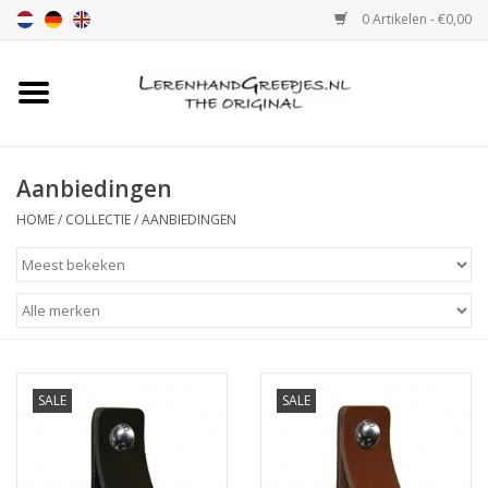
0 Artikelen - €0,00
Home
Leren handgreep
Aanbiedingen
HOME
/
COLLECTIE
/
AANBIEDINGEN
Leren hand greepjes met print
Luxe leren plankendragers
verstelbaar
Leren handgreep XSmall 2cm
SALE
SALE
Kleur monster