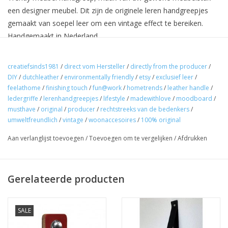
een designer meubel. Dit zijn de originele leren handgreepjes
gemaakt van soepel leer om een vintage effect te bereiken.
Handgemaakt in Nederland.
Bout met moer (slotbout) de maat is: 5mm doorsnede x 30mm
creatiefsinds1981
/
direct vom Hersteller
/
directly from the producer
/
(3cm) lengte, het vierkantje onder de kop is om het leer niet te
DIY
/
dutchleather
/
environmentally friendly
/
etsy
/
exclusief leer
/
laten draaien, dit moet strak aangedraaid worden.Hoe gaat u te
feelathome
/
finishing touch
/
fun@work
/
hometrends
/
leather handle
/
ledergriffe
/
lerenhandgreepjes
/
lifestyle
/
madewithlove
/
moodboard
/
werk.
musthave
/
original
/
producer
/
rechtstreeks van de bedenkers
/
1. Meet de afstand tussen de gaatjes in uw meubel stuk
umweltfreundlich
/
vintage
/
woonaccesoires
/
100% original
2. Tel er 3 centimeter bij op (dit doet u alleen als u de handgreep
Aan verlanglijst toevoegen
/
Toevoegen om te vergelijken
/
Afdrukken
met 2 bouten wilt bevestigen)
3. knip eventueel een stukje papier uit om het zeker te weten.
Gerelateerde producten
LET OP DIT IS MAATWERK EN VALT BUITEN HET RETOUR
RECHT
SALE