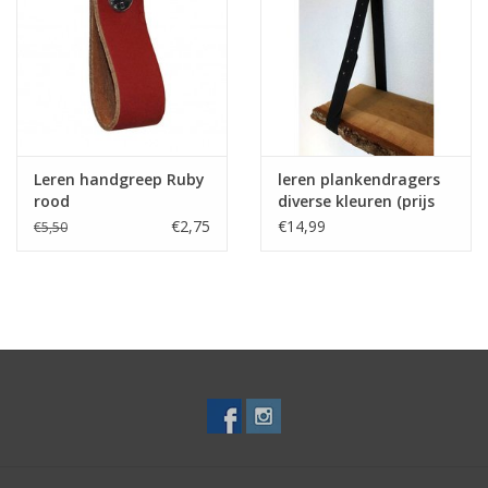
Leren handgreep Ruby
leren plankendragers
rood
diverse kleuren (prijs
per stuk)
€2,75
€14,99
€5,50