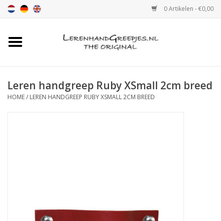
0 Artikelen - €0,00
Home
Leren handgreep
Leren handgreep Ruby XSmall 2cm breed
HOME
/
LEREN HANDGREEP RUBY XSMALL 2CM BREED
Leren hand greepjes met print
Luxe leren plankendragers
verstelbaar
Leren handgreep XSmall 2cm
Kleur monster