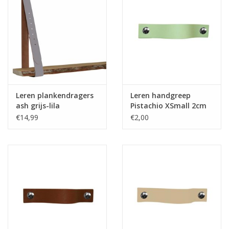
Leren plankendragers
Leren handgreep
ash grijs-lila
Pistachio XSmall 2cm
verstelbaar (prijs per
breed
€14,99
€2,00
stuk)