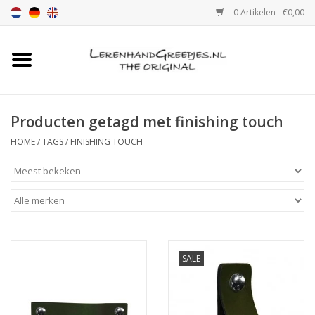
0 Artikelen - €0,00
Home
Leren handgreep
Producten getagd met finishing touch
HOME
/
TAGS
/
FINISHING TOUCH
Leren hand greepjes met print
Luxe leren plankendragers
verstelbaar
Leren handgreep XSmall 2cm
SALE
Kleur monster