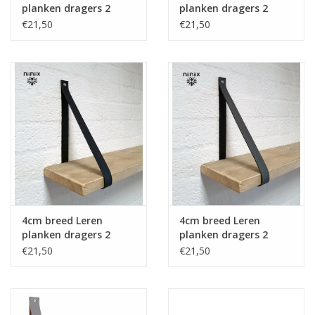
planken dragers 2
planken dragers 2
stuks taupe
stuks plum
€21,50
€21,50
4cm breed Leren
4cm breed Leren
planken dragers 2
planken dragers 2
stuks navy donker
stuks grijs
€21,50
€21,50
blauw gevlamd