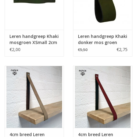
Leren plankendragers
Leren handgreep Khaki
Leren handgreep Khaki
mosgroen XSmall 2cm
donker mos groen
breed
€2,00
€2,75
€5,50
4cm breed Leren
4cm breed Leren