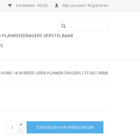
0 Artikelen - €0,00
Mijn account / Registreren
N PLANKENDRAGERS VERSTELBAAR
RS
HOME
/
4CM BREED LEREN PLANKEN DRAGERS 2 STUKS CREME
+
TOEVOEGEN AAN WINKELWAGEN
-