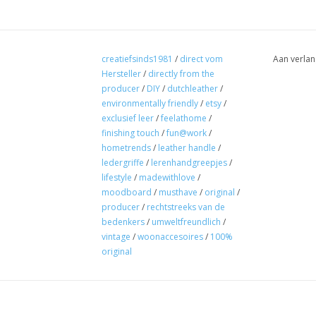
creatiefsinds1981
/
direct vom
Aan verlan
Hersteller
/
directly from the
producer
/
DIY
/
dutchleather
/
environmentally friendly
/
etsy
/
exclusief leer
/
feelathome
/
finishing touch
/
fun@work
/
hometrends
/
leather handle
/
ledergriffe
/
lerenhandgreepjes
/
lifestyle
/
madewithlove
/
moodboard
/
musthave
/
original
/
producer
/
rechtstreeks van de
bedenkers
/
umweltfreundlich
/
vintage
/
woonaccesoires
/
100%
original