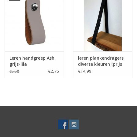
met 2 bouten wilt bevestigen)
3. knip eventueel een stukje papier uit om het zeker te weten.
Â
Leren handgreep Ash
leren plankendragers
grijs-lila
diverse kleuren (prijs
per stuk)
€2,75
€14,99
€5,50