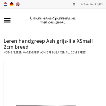
0 Artikelen - €0,00
Home
Leren handgreep
Leren handgreep Ash grijs-lila XSmall
2cm breed
Leren hand greepjes met print
HOME
/
LEREN HANDGREEP ASH GRIJS-LILA XSMALL 2CM BREED
Luxe leren plankendragers
verstelbaar
Leren handgreep XSmall 2cm
Kleur monster