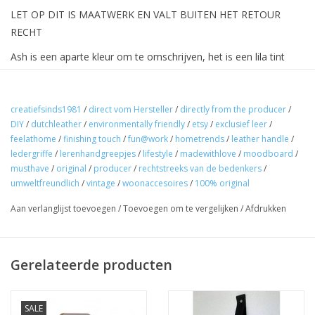
LET OP DIT IS MAATWERK EN VALT BUITEN HET RETOUR
RECHT
Ash is een aparte kleur om te omschrijven, het is een lila tint
met grijs erdoor, heeft u twijfels bestel dan voor kostprijs een
kleurmonster.
creatiefsinds1981
/
direct vom Hersteller
/
directly from the producer
/
Trendy meubel handgreep, maak van uw gewone meubelstuk
DIY
/
dutchleather
/
environmentally friendly
/
etsy
/
exclusief leer
/
een designer meubel. Dit zijn de originele leren handgreepjes
feelathome
/
finishing touch
/
fun@work
/
hometrends
/
leather handle
/
gemaakt van soepel leer om een vintage effect te bereiken.
ledergriffe
/
lerenhandgreepjes
/
lifestyle
/
madewithlove
/
moodboard
/
Handgemaakt in Nederland.
musthave
/
original
/
producer
/
rechtstreeks van de bedenkers
/
umweltfreundlich
/
vintage
/
woonaccesoires
/
100% original
Bout met moer (slotbout) de maat is: 5mm doorsnede x 30mm
Aan verlanglijst toevoegen
/
Toevoegen om te vergelijken
/
Afdrukken
(3cm) lengte, het vierkantje onder de kop is om het leer niet te
laten draaien, dit moet strak aangedraaid worden.Hoe gaat u te
werk.
Gerelateerde producten
1. Meet de afstand tussen de gaatjes in uw meubel stuk
2. Tel er 3 centimeter bij op (dit doet u alleen als u de handgreep
SALE