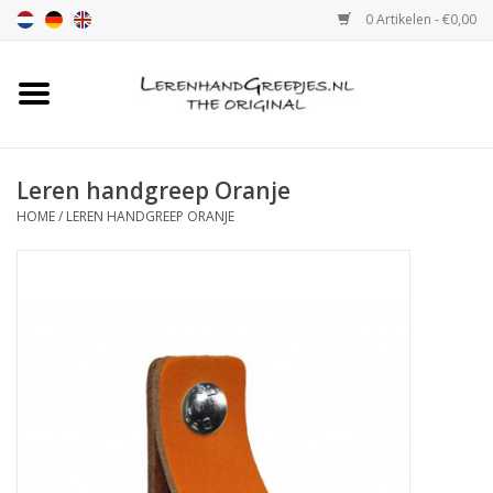
0 Artikelen - €0,00
Home
Leren handgreep
Leren handgreep Oranje
HOME
/
LEREN HANDGREEP ORANJE
Leren hand greepjes met print
Luxe leren plankendragers
verstelbaar
Leren handgreep XSmall 2cm
Kleur monster