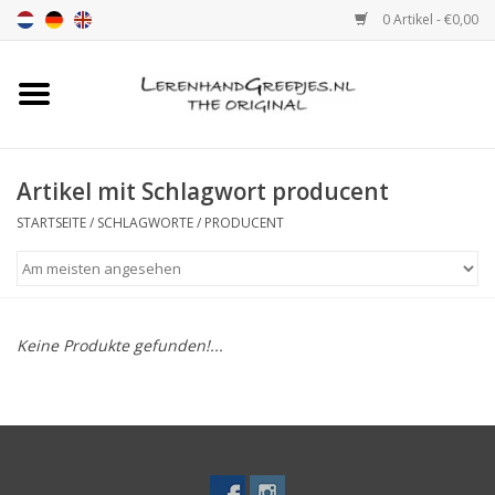
0 Artikel - €0,00
Startseite
Ledergriff
Artikel mit Schlagwort producent
STARTSEITE
/
SCHLAGWORTE
/
PRODUCENT
leder griffe mit Druck
Leder Regalstützen
Keine Produkte gefunden!...
Ledergriff MöbelGriff XSmall
2cm
Farbmuster