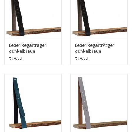
Leder Regaltrager
Leder RegaltrÃ¤ger
dunkelbraun
dunkelbraun
verstellbar (Preis pro
verstellbar
€14,99
€14,99
Stuck)