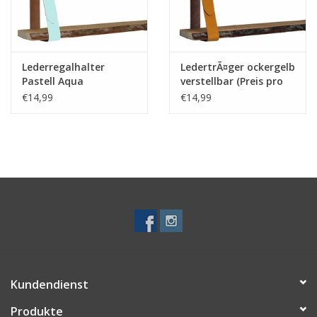
Lederregalhalter
LedertrÃ¤ger ockergelb
Pastell Aqua
verstellbar (Preis pro
verstellbar (Preis pro
Stuck)
€14,99
€14,99
Stuck)
Kundendienst
Produkte