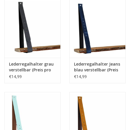
Lederregalhalter grau
Lederregalhalter Jeans
verstellbar (Preis pro
blau verstellbar (Preis
Stuck)
pro Stuck)
€14,99
€14,99