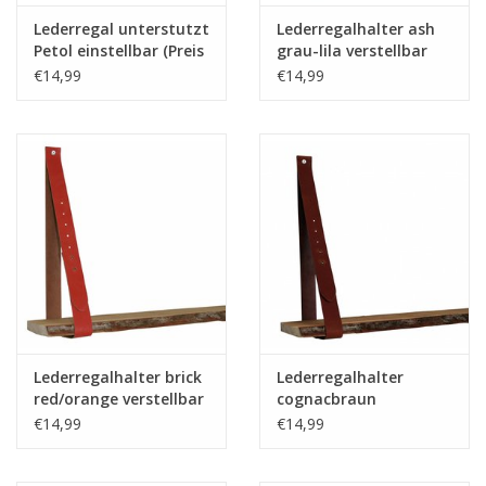
Lederregal unterstutzt
Lederregalhalter ash
Petol einstellbar (Preis
grau-lila verstellbar
pro Stuck)
(Preis pro Stuck)
€14,99
€14,99
Lederregalhalter brick
Lederregalhalter
red/orange verstellbar
cognacbraun
(Preis pro Stuck)
verstellbar (Preis pro
€14,99
€14,99
Stuck)