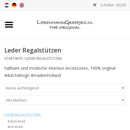
0 Artikel - €0,00
Startseite
Ledergriff
Leder Regalstützen
STARTSEITE
/
LEDER REGALSTÜTZEN
leder griffe mit Druck
haltbare und modische Interieur-Accessoires, 100% original
#dutchdesign #madeinholland
Leder Regalstützen
Ledergriff MöbelGriff XSmall
2cm
LEDER REGALSTÜTZEN
Farbmuster
3,5cm breit
4cm breit