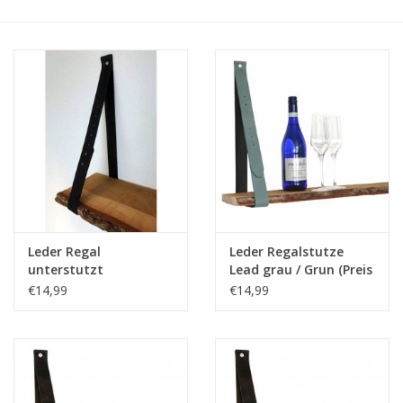
Leder Regalstützen
Leder Regal
Leder Regalstutze
unterstutzt
Lead grau / Grun (Preis
verschiedene Farben
ein Stuck)
€14,99
€14,99
(preis ein stuck)