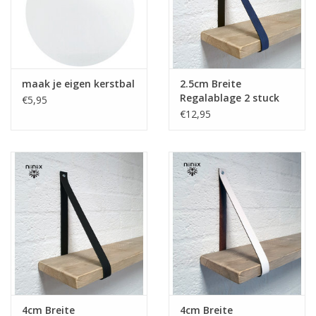
Leder Regalstützen
maak je eigen kerstbal
2.5cm Breite
Regalablage 2 stuck
€5,95
aus Leder Blau
€12,95
4cm Breite
4cm Breite