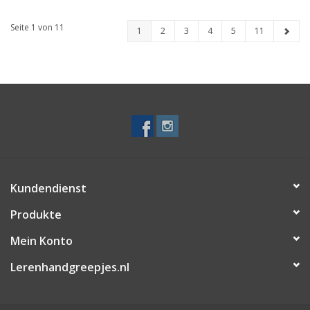
Seite 1 von 11
1
2
3
4
5
11
Kundendienst
Produkte
Mein Konto
Lerenhandgreepjes.nl