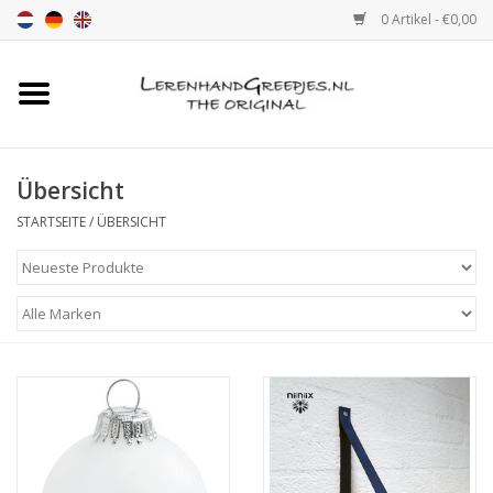
0 Artikel - €0,00
Startseite
Ledergriff
Übersicht
STARTSEITE
/
ÜBERSICHT
leder griffe mit Druck
Leder Regalstützen
Ledergriff MöbelGriff XSmall
2cm
Farbmuster