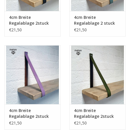
4cm Breite
4cm Breite
Regalablage 2stuck
Regalablage 2 stuck
aus Leder Navy
aus Leder Lead
€21,50
€21,50
4cm Breite
4cm Breite
Regalablage 2stuck
Regalablage 2stuck
aus Leder Lavendel
aus Leder khaki
€21,50
€21,50