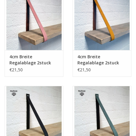
4cm Breite
4cm Breite
Regalablage 2stuck
Regalablage 2stuck
aus Leder alt rose
aus Leder ockergelb
€21,50
€21,50