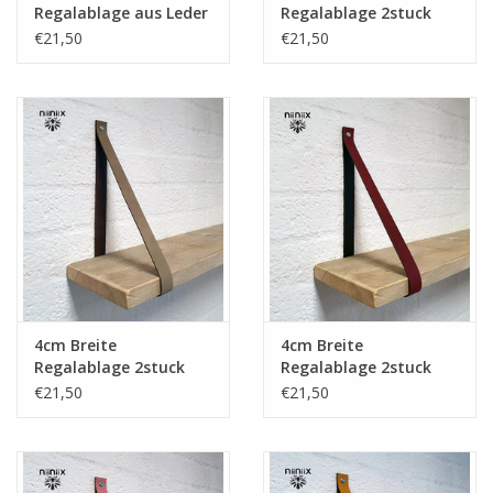
Regalablage aus Leder
Regalablage 2stuck
schwarz
aus Leder weiss
€21,50
€21,50
4cm Breite
4cm Breite
Regalablage 2stuck
Regalablage 2stuck
aus Leder Taupe
aus Leder plum
€21,50
€21,50