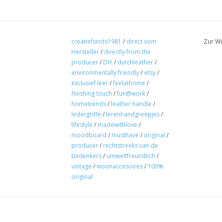
creatiefsinds1981
/
direct vom
Zur Wu
Hersteller
/
directly from the
producer
/
DIY
/
dutchleather
/
environmentally friendly
/
etsy
/
exclusief leer
/
feelathome
/
finishing touch
/
fun@work
/
hometrends
/
leather handle
/
ledergriffe
/
lerenhandgreepjes
/
lifestyle
/
madewithlove
/
moodboard
/
musthave
/
original
/
producer
/
rechtstreeks van de
bedenkers
/
umweltfreundlich
/
vintage
/
woonaccesoires
/
100%
original