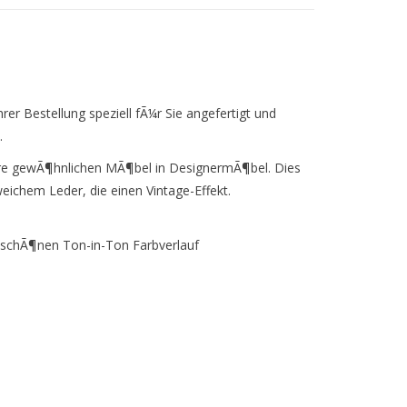
er Bestellung speziell fÃ¼r Sie angefertigt und
.
hre gewÃ¶hnlichen MÃ¶bel in DesignermÃ¶bel. Dies
eichem Leder, die einen Vintage-Effekt.
n schÃ¶nen Ton-in-Ton Farbverlauf