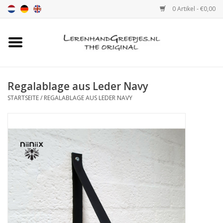
0 Artikel - €0,00
Startseite
Ledergriff
Regalablage aus Leder Navy
STARTSEITE
/
REGALABLAGE AUS LEDER NAVY
leder griffe mit Druck
Leder Regalstützen
Ledergriff MöbelGriff XSmall
2cm
Farbmuster