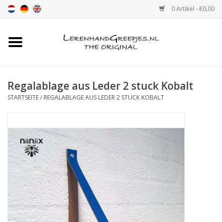
0 Artikel - €0,00
Startseite
Ledergriff
Regalablage aus Leder 2 stuck Kobalt
STARTSEITE
/
REGALABLAGE AUS LEDER 2 STUCK KOBALT
leder griffe mit Druck
Leder Regalstützen
Ledergriff MöbelGriff XSmall
2cm
Farbmuster