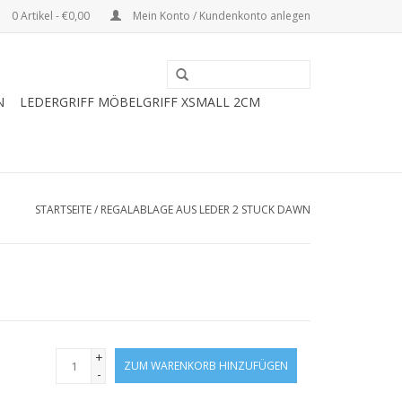
0 Artikel - €0,00
Mein Konto / Kundenkonto anlegen
N
LEDERGRIFF MÖBELGRIFF XSMALL 2CM
STARTSEITE
/
REGALABLAGE AUS LEDER 2 STUCK DAWN
+
ZUM WARENKORB HINZUFÜGEN
-