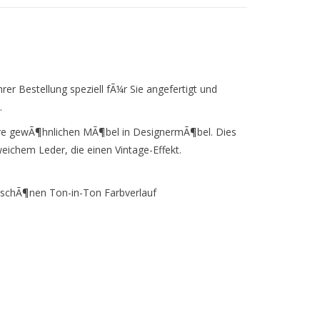
er Bestellung speziell fÃ¼r Sie angefertigt und
.
hre gewÃ¶hnlichen MÃ¶bel in DesignermÃ¶bel. Dies
eichem Leder, die einen Vintage-Effekt.
n schÃ¶nen Ton-in-Ton Farbverlauf