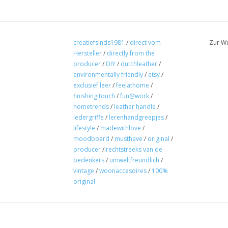
creatiefsinds1981
/
direct vom
Zur Wu
Hersteller
/
directly from the
producer
/
DIY
/
dutchleather
/
environmentally friendly
/
etsy
/
exclusief leer
/
feelathome
/
finishing touch
/
fun@work
/
hometrends
/
leather handle
/
ledergriffe
/
lerenhandgreepjes
/
lifestyle
/
madewithlove
/
moodboard
/
musthave
/
original
/
producer
/
rechtstreeks van de
bedenkers
/
umweltfreundlich
/
vintage
/
woonaccesoires
/
100%
original