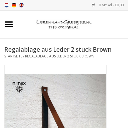
0 Artikel - €0,00
Startseite
Ledergriff
Regalablage aus Leder 2 stuck Brown
STARTSEITE
/
REGALABLAGE AUS LEDER 2 STUCK BROWN
leder griffe mit Druck
Leder Regalstützen
Ledergriff MöbelGriff XSmall
2cm
Farbmuster