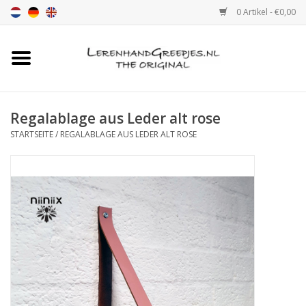
0 Artikel - €0,00
Startseite
Ledergriff
Regalablage aus Leder alt rose
STARTSEITE
/
REGALABLAGE AUS LEDER ALT ROSE
leder griffe mit Druck
Leder Regalstützen
Ledergriff MöbelGriff XSmall
2cm
Farbmuster