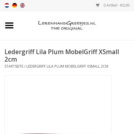
0 Artikel - €0,00
Startseite
Ledergriff
Ledergriff Lila Plum MobelGriff XSmall
2cm
leder griffe mit Druck
STARTSEITE
/
LEDERGRIFF LILA PLUM MOBELGRIFF XSMALL 2CM
Leder Regalstützen
Ledergriff MöbelGriff XSmall
2cm
Farbmuster