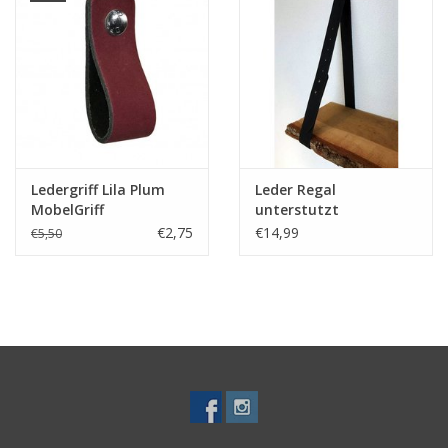
Ledergriff Lila Plum
Leder Regal
MobelGriff
unterstutzt
verschiedene Farben
€2,75
€14,99
€5,50
(preis ein stuck)