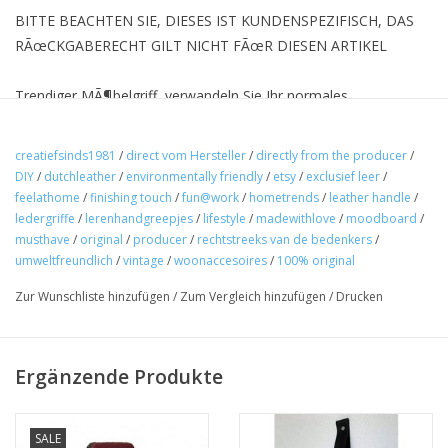
BITTE BEACHTEN SIE, DIESES IST KUNDENSPEZIFISCH, DAS
RÃœCKGABERECHT GILT NICHT FÃœR DIESEN ARTIKEL
Trendiger MÃ¶belgriff, verwandeln Sie Ihr normales
MÃ¶belstÃ¼ck in ein Designer-MÃ¶belstÃ¼ck. Dies sind die
originalen Ledergriffe aus glattem, festem Leder, um einen
creatiefsinds1981
/
direct vom Hersteller
/
directly from the producer
/
Vintage-Effekt zu erzielen, eine geschmeidige Form mit
DIY
/
dutchleather
/
environmentally friendly
/
etsy
/
exclusief leer
/
abgerundeten Ecken. Handgefertigt in den Niederlanden.
feelathome
/
finishing touch
/
fun@work
/
hometrends
/
leather handle
/
ledergriffe
/
lerenhandgreepjes
/
lifestyle
/
madewithlove
/
moodboard
/
musthave
/
original
/
producer
/
rechtstreeks van de bedenkers
/
Wie arbeitest du.
umweltfreundlich
/
vintage
/
woonaccesoires
/
100% original
1 Messen Sie den Abstand zwischen den LÃ¶chern in Ihrem
Zur Wunschliste hinzufügen
/
Zum Vergleich hinzufügen
/
Drucken
MÃ¶belstÃ¼ck
2 FÃ¼gen Sie 3cm hinzu (Sie tun dies nur, wenn Sie den Griff mit
Ergänzende Produkte
2 Schrauben befestigen mÃ¶chten)
SALE