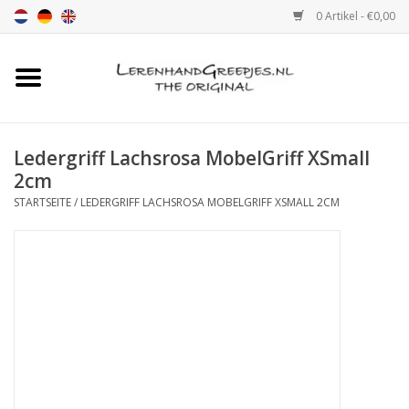
0 Artikel - €0,00
Startseite
Ledergriff
Ledergriff Lachsrosa MobelGriff XSmall
2cm
leder griffe mit Druck
STARTSEITE
/
LEDERGRIFF LACHSROSA MOBELGRIFF XSMALL 2CM
Leder Regalstützen
Ledergriff MöbelGriff XSmall
2cm
Farbmuster