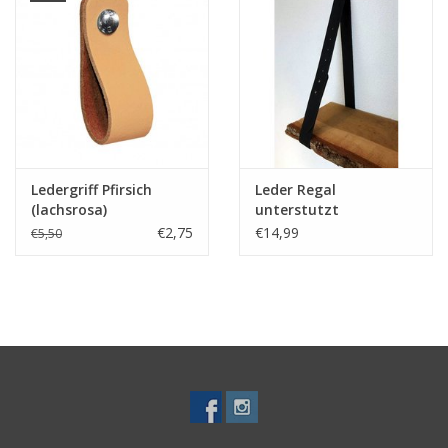
Ledergriff Pfirsich
Leder Regal
(lachsrosa)
unterstutzt
verschiedene Farben
€2,75
€14,99
€5,50
(preis ein stuck)