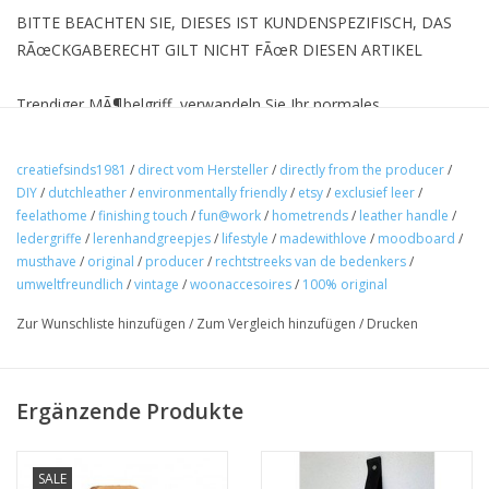
BITTE BEACHTEN SIE, DIESES IST KUNDENSPEZIFISCH, DAS
RÃœCKGABERECHT GILT NICHT FÃœR DIESEN ARTIKEL
Trendiger MÃ¶belgriff, verwandeln Sie Ihr normales
MÃ¶belstÃ¼ck in ein Designer-MÃ¶belstÃ¼ck. Dies sind die
originalen Ledergriffe aus glattem, festem Leder, um einen
creatiefsinds1981
/
direct vom Hersteller
/
directly from the producer
/
Vintage-Effekt zu erzielen, eine geschmeidige Form mit
DIY
/
dutchleather
/
environmentally friendly
/
etsy
/
exclusief leer
/
abgerundeten Ecken. Handgefertigt in den Niederlanden.
feelathome
/
finishing touch
/
fun@work
/
hometrends
/
leather handle
/
ledergriffe
/
lerenhandgreepjes
/
lifestyle
/
madewithlove
/
moodboard
/
musthave
/
original
/
producer
/
rechtstreeks van de bedenkers
/
Wie arbeitest du.
umweltfreundlich
/
vintage
/
woonaccesoires
/
100% original
1 Messen Sie den Abstand zwischen den LÃ¶chern in Ihrem
Zur Wunschliste hinzufügen
/
Zum Vergleich hinzufügen
/
Drucken
MÃ¶belstÃ¼ck
2 FÃ¼gen Sie 3cm hinzu (Sie tun dies nur, wenn Sie den Griff mit
Ergänzende Produkte
2 Schrauben befestigen mÃ¶chten)
SALE