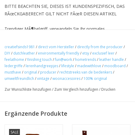
BITTE BEACHTEN SIE, DIESES IST KUNDENSPEZIFISCH, DAS
RÃœCKGABERECHT GILT NICHT FÃœR DIESEN ARTIKEL
Trendiger MÃ¶belgriff, verwandeln Sie Ihr normales
MÃ¶belstÃ¼ck in ein Designer-MÃ¶belstÃ¼ck. Dies sind die
originalen Ledergriffe aus glattem, festem Leder, um einen
creatiefsinds1981
/
direct vom Hersteller
/
directly from the producer
/
Vintage-Effekt zu erzielen, eine geschmeidige Form mit
DIY
/
dutchleather
/
environmentally friendly
/
etsy
/
exclusief leer
/
abgerundeten Ecken. Handgefertigt in den Niederlanden.
feelathome
/
finishing touch
/
fun@work
/
hometrends
/
leather handle
/
ledergriffe
/
lerenhandgreepjes
/
lifestyle
/
madewithlove
/
moodboard
/
musthave
/
original
/
producer
/
rechtstreeks van de bedenkers
/
Wie arbeitest du.
umweltfreundlich
/
vintage
/
woonaccesoires
/
100% original
1 Messen Sie den Abstand zwischen den LÃ¶chern in Ihrem
Zur Wunschliste hinzufügen
/
Zum Vergleich hinzufügen
/
Drucken
MÃ¶belstÃ¼ck
2 FÃ¼gen Sie 3cm hinzu (Sie tun dies nur, wenn Sie den Griff mit
Ergänzende Produkte
2 Schrauben befestigen mÃ¶chten)
SALE