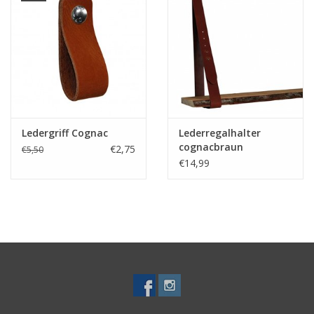
Ledergriff Cognac
Lederregalhalter
cognacbraun
€2,75
€5,50
verstellbar (Preis pro
€14,99
Stuck)