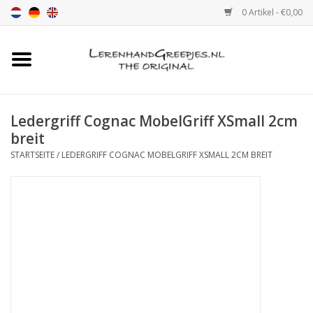
0 Artikel - €0,00
Startseite
Ledergriff
Ledergriff Cognac MobelGriff XSmall 2cm
breit
leder griffe mit Druck
STARTSEITE
/
LEDERGRIFF COGNAC MOBELGRIFF XSMALL 2CM BREIT
Leder Regalstützen
Ledergriff MöbelGriff XSmall
2cm
Farbmuster