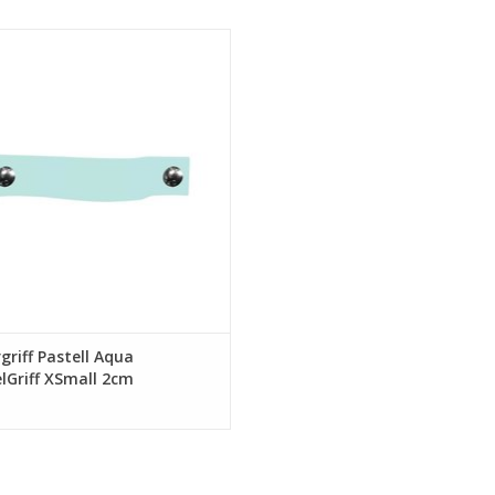
riff Pastell Aqua MobelGriff XSmall
2cm
UM WARENKORB HINZUFÜGEN
griff Pastell Aqua
lGriff XSmall 2cm