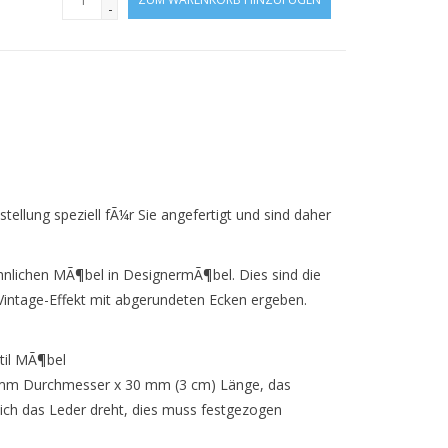
-
tellung speziell fÃ¼r Sie angefertigt und sind daher
nlichen MÃ¶bel in DesignermÃ¶bel. Dies sind die
 Vintage-Effekt mit abgerundeten Ecken ergeben.
til MÃ¶bel
5 mm Durchmesser x 30 mm (3 cm) Länge, das
sich das Leder dreht, dies muss festgezogen