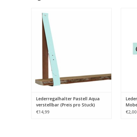
Dies sind die einzigen 100% originalen
Lederg
LederregalstÃ¼tzen, die schÃ¶n
bearbeitet wurden, um mit GerÃ¼stholz
Z
oder einem engen Regal einen warmen
natÃ¼rlichen Look zu schaffen.
ZUM WARENKORB HINZUFÜGEN
Lederregalhalter Pastell Aqua
Leder
verstellbar (Preis pro Stuck)
Mobe
€14,99
€2,00