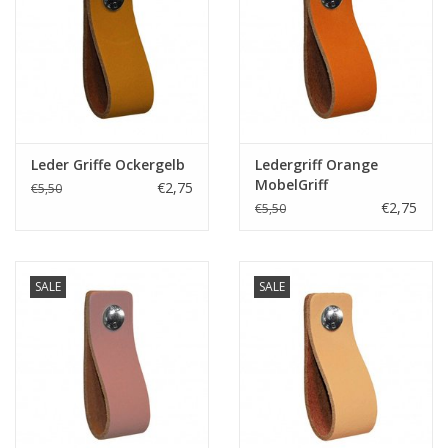
Abmessungen Griff mit einer Schraube doppelt montiert
GrÃ¶ÃŸe S 3,0 x 7 cm
GrÃ¶ÃŸe M 3,0 x 8 cm
GrÃ¶ÃŸe L 3,0 x 9 cm
GrÃ¶ÃŸe XL 3,0 x 10 cm
Leder Griffe Ockergelb
Ledergriff Orange
GriffmaÃŸe mit zwei Schrauben montiert
MobelGriff
€2,75
€5,50
S GrÃ¶ÃŸe3,0 x 15 cm
€2,75
€5,50
M GrÃ¶ÃŸe 3,0 x 17 cm
L GrÃ¶ÃŸe 3,0 x 19 cm
XL GrÃ¶ÃŸe 3,0 x 21 cm
SALE
SALE
Das Leder ist gebÃ¼rstet, und das ergibt einen schÃ¶nen Ton-
in-Ton Farbverlauf