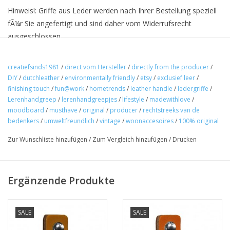
Hinweis!: Griffe aus Leder werden nach Ihrer Bestellung speziell
fÃ¼r Sie angefertigt und sind daher vom Widerrufsrecht
ausgeschlossen.
Trendige MÃ¶belgriffe verwandeln Ihre gewÃ¶hnlichen MÃ¶bel
in DesignermÃ¶bel. Dies sind die originalen Griffe aus weichem
creatiefsinds1981
/
direct vom Hersteller
/
directly from the producer
/
DIY
/
dutchleather
/
environmentally friendly
/
etsy
/
exclusief leer
/
Leder, die einen Vintage-Effekt mit abgerundeten Ecken ergeben.
finishing touch
/
fun@work
/
hometrends
/
leather handle
/
ledergriffe
/
Handgefertigt in den Niederlanden
Lerenhandgreep
/
lerenhandgreepjes
/
lifestyle
/
madewithlove
/
Hergestellt in 3 GrÃ¶ÃŸen zu jedem Typ oder Stil MÃ¶bel
moodboard
/
musthave
/
original
/
producer
/
rechtstreeks van de
bedenkers
/
umweltfreundlich
/
vintage
/
woonaccesoires
/
100% original
Schraube (Schlittenschraube) hat die Größe: 5 mm Durchmesser
x 30 mm (3 cm) Länge, das Quadrat unter dem Kopf soll
Zur Wunschliste hinzufügen
/
Zum Vergleich hinzufügen
/
Drucken
verhindern, dass sich das Leder dreht, dies muss festgezogen
werden.
Ergänzende Produkte
Die Ledergriffe kÃ¶nnen auf zwei Arten montiert werden
Auf Bild 1 sehen Sie die Ledergriffe gefaltet und mit einem
Bolzen montiert.
SALE
SALE
Auf Bild 2 sehen Sie die Ledergriffe mit zwei Schrauben montiert.