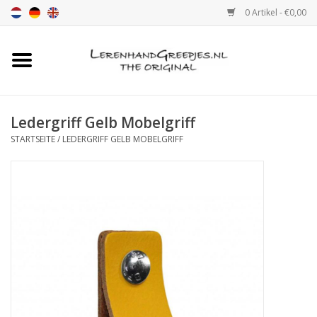
0 Artikel - €0,00
Startseite
Ledergriff
Ledergriff Gelb Mobelgriff
STARTSEITE
/
LEDERGRIFF GELB MOBELGRIFF
leder griffe mit Druck
Leder Regalstützen
Ledergriff MöbelGriff XSmall
2cm
Farbmuster