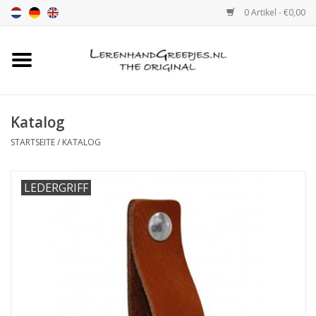
0 Artikel - €0,00
Startseite
Ledergriff
Katalog
STARTSEITE
/
KATALOG
leder griffe mit Druck
LEDERGRIFF
Leder Regalstützen
Ledergriff MöbelGriff XSmall
2cm
Farbmuster