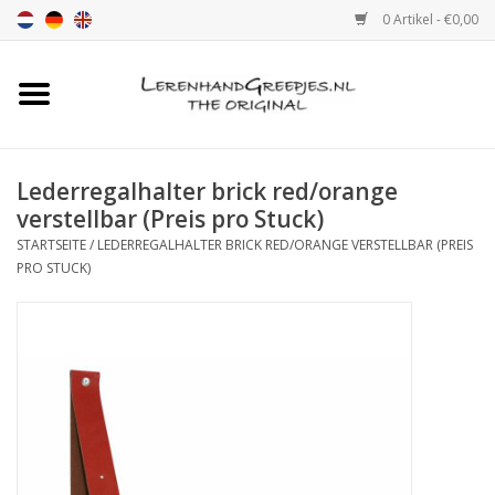
0 Artikel - €0,00
Startseite
Ledergriff
Lederregalhalter brick red/orange
verstellbar (Preis pro Stuck)
leder griffe mit Druck
STARTSEITE
/
LEDERREGALHALTER BRICK RED/ORANGE VERSTELLBAR (PREIS
PRO STUCK)
Leder Regalstützen
Ledergriff MöbelGriff XSmall
2cm
Farbmuster