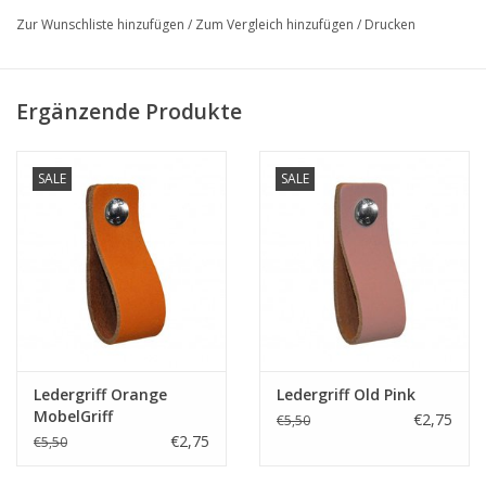
Dies sind die einzigen 100% original Leder RegalstÃ¼tzen,
Zur Wunschliste hinzufügen
/
Zum Vergleich hinzufügen
/
Drucken
wunderschÃ¶n verarbeitet, um ein warmes natÃ¼rliches
Aussehen zu schaffen
ACHTUNG! Preis ist pro StÃ¼ck!
Ergänzende Produkte
SALE
SALE
Ledergriff Orange
Ledergriff Old Pink
MobelGriff
€2,75
€5,50
€2,75
€5,50