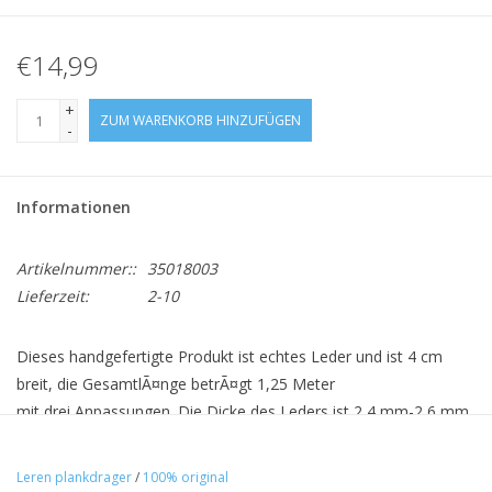
€14,99
+
ZUM WARENKORB HINZUFÜGEN
-
Informationen
Artikelnummer::
35018003
Lieferzeit:
2-10
Dieses handgefertigte Produkt ist echtes Leder und ist 4 cm
breit, die GesamtlÃ¤nge betrÃ¤gt 1,25 Meter
mit drei Anpassungen. Die Dicke des Leders ist 2,4 mm-2,6 mm.
Die LederregalstÃ¼tze kann individuell gestaltet werden.
Leren plankdrager
/
100% original